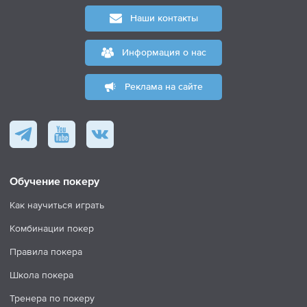
Наши контакты
Информация о нас
Реклама на сайте
Обучение покеру
Как научиться играть
Комбинации покер
Правила покера
Школа покера
Тренера по покеру