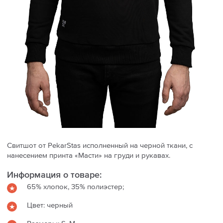
Эксклюзивные видео курсы
Лотереи и розыгрыши билетов
Смотрите видео
22 Покер калькулятора
ELITE статус за $30,000 рейка в год
Обучение с тренерами и бекинг фонды
PekarStasHUD v7.0 для HM3 и H2N (CASH/MTT)
Покер воды от PRO игроков
Библиотека и конструктор чартов
Анализ раздачи с экспертами
Мониторинг трафика покер-румов
Полезные сервисы и инструменты
Видео курсы на русском языке
Меню покер-румов
Академия покера
Платежные системы для онлайн покера
VIP-консьерж сервис для игроков
PekarTV - все турнирные серии и покер шоу
Агентская касса
Удобные лейауты
Рейтинг лучших покер-румов
Обучение для начинающих
Товары с маркетплейсов за PSP
Бесплатный майнинг
Покер-румы для России
Полезные хабы
Школа покера от А до Я
Агентская касса
Калькуляторы и тулзы
Расписание фрироллов
Все про Hand2Note 4
Как научиться играть в покер
Бесплатный майнинг для NLHE/PLO
Свитшот от PekarStas исполненный на черной ткани, с
ClubGG, PPPoker, PokerBros...
нанесением принта «Масти» на груди и рукавах.
Все про HoldemManager 3
Правила покера
Информация о товаре:
100% Тест-драйвы покер-румов
Комбинации покера
Подобрать покер-рум
65% хлопок, 35% полиэстер;
Цвет: черный
Покерные термины
Полезные гайды