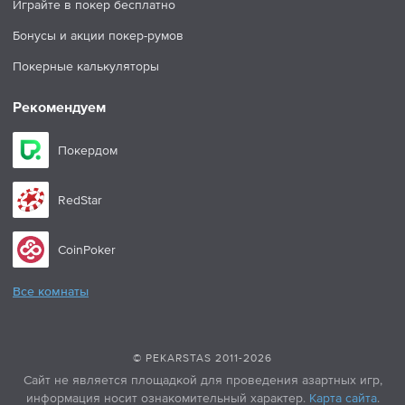
Играйте в покер бесплатно
Бонусы и акции покер-румов
Покерные калькуляторы
Рекомендуем
Покердом
RedStar
CoinPoker
Все комнаты
© PEKARSTAS 2011-2026
Сайт не является площадкой для проведения азартных игр,
информация носит ознакомительный характер.
Карта сайта
.