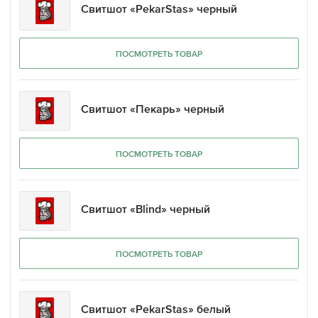
Свитшот «PekarStas» черный
ПОСМОТРЕТЬ ТОВАР
Свитшот «Пекарь» черный
ПОСМОТРЕТЬ ТОВАР
Свитшот «Blind» черный
ПОСМОТРЕТЬ ТОВАР
Свитшот «PekarStas» белый