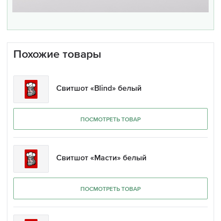
Похожие товары
Свитшот «Blind» белый
ПОСМОТРЕТЬ ТОВАР
Свитшот «Масти» белый
ПОСМОТРЕТЬ ТОВАР