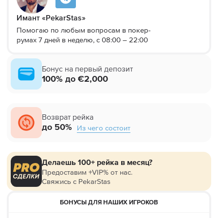
Вероятности в покере
Имант «PekarStas»
Топ-15 покер софтов в 2026 году
Помогаю по любым вопросам в покер-
Коллекция книг на русском языке
румах 7 дней в неделю, с 08:00 – 22:00
Гайд по криптовалюте для покериста
Бонус на первый депозит
Делаем $500 на микролимитах
100% до €2,000
Возврат рейка
до 50%
Из чего состоит
Делаешь 100+ рейка в месяц?
Предоставим +VIP% от нас.
Свяжись с PekarStas
БОНУСЫ ДЛЯ НАШИХ ИГРОКОВ