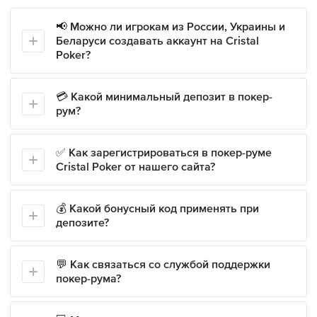
📢 Можно ли игрокам из России, Украины и
Беларуси создавать аккаунт на Cristal
Poker?
💳 Какой минимальный депозит в покер-
рум?
✅ Как зарегистрироваться в покер-руме
Cristal Poker от нашего сайта?
💰 Какой бонуcный код применять при
депозите?
💬 Как связаться со службой поддержки
покер-рума?