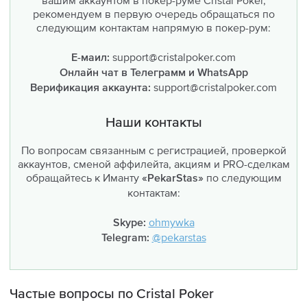
вашим аккаунтом в покер-руме Cristal Poker,
рекомендуем в первую очередь обращаться по
следующим контактам напрямую в покер-рум:
support@cristalpoker.com
Е-маил:
Онлайн чат в Телеграмм и WhatsApp
support@cristalpoker.com
Верификация аккаунта:
Наши контакты
По вопросам связанным с регистрацией, проверкой
аккаунтов, сменой аффилейта, акциям и PRO-сделкам
обращайтесь к Иманту
по следующим
«PekarStas»
контактам:
ohmywka
Skype:
@pekarstas
Telegram:
Частые вопросы по Cristal Poker