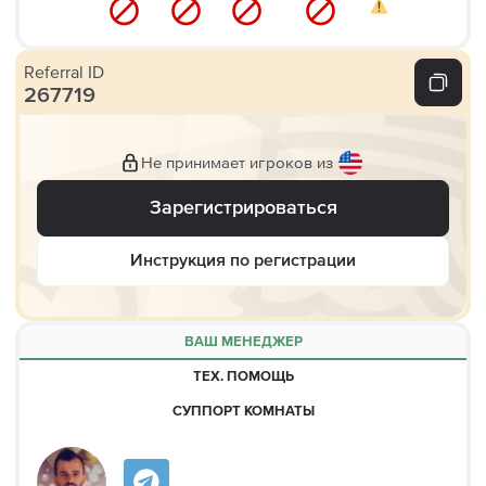
Эксклюзивные видео курсы
Лотереи и розыгрыши билетов
22 Покер калькулятора
Смотрите видео
ELITE статус за $30,000 рейка в год
Обучение с тренерами и бекинг фонды
PekarStasHUD v7.0 для HM3 и H2N (CASH/MTT)
Покер воды от PRO игроков
Referral ID
Библиотека и конструктор чартов
Анализ раздачи с экспертами
Мониторинг трафика покер-румов
267719
Полезные сервисы и инструменты
Видео курсы на русском языке
Меню покер-румов
Академия покера
Платежные системы для онлайн покера
VIP-консьерж сервис для игроков
PekarTV - все турнирные серии и покер шоу
Агентская касса
Не принимает игроков из
Удобные лейауты
Рейтинг лучших покер-румов
Обучение для начинающих
Товары с маркетплейсов за PSP
Бесплатный майнинг
Зарегистрироваться
Покер-румы для России
Полезные хабы
Школа покера от А до Я
Агентская касса
Калькуляторы и тулзы
Инструкция по регистрации
Расписание фрироллов
Все про Hand2Note 4
Как научиться играть в покер
Бесплатный майнинг для NLHE/PLO
ClubGG, PPPoker, PokerBros...
Все про HoldemManager 3
ВАШ МЕНЕДЖЕР
Правила покера
ТЕХ. ПОМОЩЬ
100% Тест-драйвы покер-румов
Комбинации покера
Подобрать покер-рум
СУППОРТ КОМНАТЫ
Покерные термины
Полезные гайды