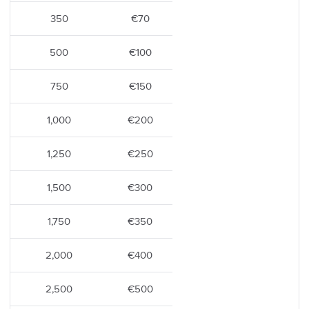
350
€70
500
€100
750
€150
1,000
€200
1,250
€250
1,500
€300
1,750
€350
2,000
€400
2,500
€500