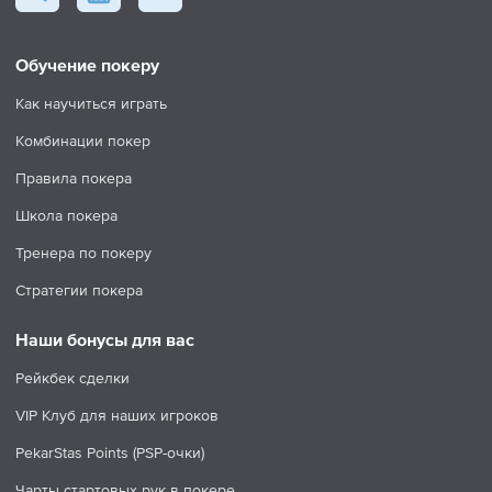
Обучение покеру
Как научиться играть
Комбинации покер
Правила покера
Школа покера
Тренера по покеру
Стратегии покера
Наши бонусы для вас
Рейкбек сделки
VIP Клуб для наших игроков
PekarStas Points (PSP-очки)
Чарты стартовых рук в покере