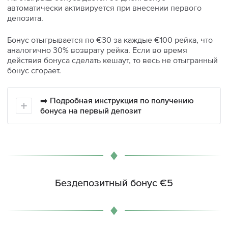
автоматически активируется при внесении первого
депозита.
Бонус отыгрывается по €30 за каждые €100 рейка, что
аналогично 30% возврату рейка. Если во время
действия бонуса сделать кешаут, то весь не отыгранный
бонус сгорает.
➡️ Подробная инструкция по получению
бонуса на первый депозит
Бездепозитный бонус €5