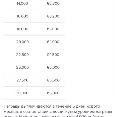
14,000
€2,800
16,000
€3,200
18,000
€3,600
20,000
€4,000
22,500
€4,500
25,000
€5,000
27,500
€5,500
30,000
€6,000
Награды выплачиваются в течение 5 дней нового
месяца, в соответствии с достигнутым уровнем награды
игрока. Например, если вы наиграли 4,900 рейка за