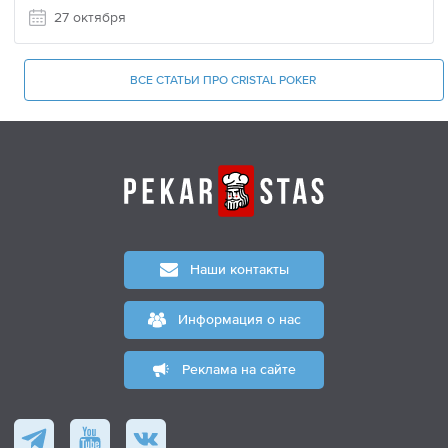
27 октября
ВСЕ СТАТЬИ ПРО CRISTAL POKER
Наши контакты
Информация о нас
Реклама на сайте