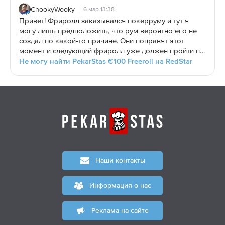
ChookyWooky
6 мар 13:38
Привет! Фриролл заказывался покерруму и тут я
могу лишь предположить, что рум вероятно его не
создал по какой-то причине. Они поправят этот
момент и следующий фриролл уже должен пройти по
расписанию, с доступом по билетам для наших
Не могу найти PekarStas €100 Freeroll на RedStar
игроков.
Наши контакты
Информация о нас
Реклама на сайте