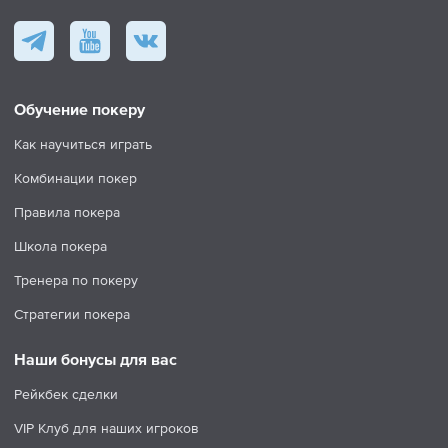
Обучение покеру
Как научиться играть
Комбинации покер
Правила покера
Школа покера
Тренера по покеру
Стратегии покера
Наши бонусы для вас
Рейкбек сделки
VIP Клуб для наших игроков