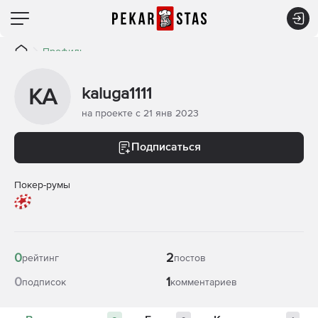
Профиль
KA
kaluga1111
ТРЕНАЖЕР
Ничего не найдено
на проекте с
21 янв 2023
СЕРВИСЫ
Покер тренажеры
РЕГУЛЯРАМ
Подписаться
Обратите внимание
GTO Покер Тренажёр
ОБУЧЕНИЕ
Обратите внимание
Покер-румы
Симулятор покера - играйте бесплатно
VIP Клуб для игроков PekarStas
ПОЛЕЗНОЕ
Для продвинутых
МТТ покер против AI-ботов
Рейкбек сделки
Рейкбек сделки для регуляров
МАГАЗИН
Рекомендуем
PekarStas Points - за активную игру
VIP-Консьерж для игроков PekarStas
Библиотека стратегий покера
0
2
рейтинг
постов
ВИДЕО
PekarStas Points доп. велью за игру
Обучающие видео от лучших игроков
Бонусы и акции покер-румов
0
1
подписок
комментариев
Полезные инструменты и сервисы
ПОКЕР-РУМЫ
ClubGG, PokerBros и другие аппки с РБ до 65%
Смотрите видео
Эксклюзивные видео курсы
Лотереи и розыгрыши билетов