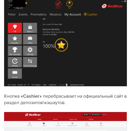
Кнопка
перебрасывает на официальный сайт в
«Cashier»
раздел депозитов\кэшаутов.