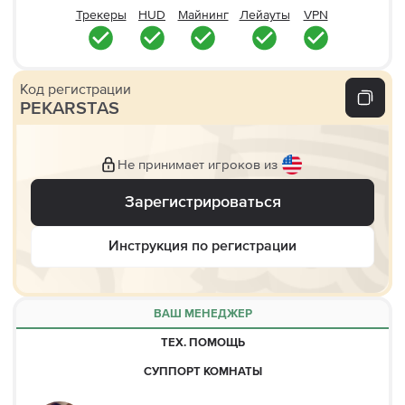
Эксклюзивные видео курсы
Лотереи и розыгрыши билетов
Трекеры
HUD
Майнинг
Лейауты
VPN
22 Покер калькулятора
Смотрите видео
ELITE статус за $30,000 рейка в год
Обучение с тренерами и бекинг фонды
PekarStasHUD v7.0 для HM3 и H2N (CASH/MTT)
Покер воды от PRO игроков
Библиотека и конструктор чартов
Анализ раздачи с экспертами
Мониторинг трафика покер-румов
Полезные сервисы и инструменты
Код регистрации
Видео курсы на русском языке
Меню покер-румов
Академия покера
PEKARSTAS
Платежные системы для онлайн покера
VIP-консьерж сервис для игроков
PekarTV - все турнирные серии и покер шоу
Агентская касса
Удобные лейауты
Рейтинг лучших покер-румов
Обучение для начинающих
Товары с маркетплейсов за PSP
Не принимает игроков из
Бесплатный майнинг
Покер-румы для России
Полезные хабы
Школа покера от А до Я
Зарегистрироваться
Агентская касса
Калькуляторы и тулзы
Расписание фрироллов
Все про Hand2Note 4
Как научиться играть в покер
Инструкция по регистрации
Бесплатный майнинг для NLHE/PLO
ClubGG, PPPoker, PokerBros...
Все про HoldemManager 3
Правила покера
ВАШ МЕНЕДЖЕР
100% Тест-драйвы покер-румов
Комбинации покера
Подобрать покер-рум
ТЕХ. ПОМОЩЬ
СУППОРТ КОМНАТЫ
Покерные термины
Полезные гайды