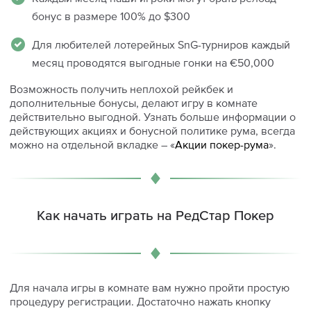
бонус в размере 100% до $300
Для любителей лотерейных SnG-турниров каждый
месяц проводятся выгодные гонки на €50,000
Возможность получить неплохой рейкбек и
дополнительные бонусы, делают игру в комнате
действительно выгодной. Узнать больше информации о
действующих акциях и бонусной политике рума, всегда
можно на отдельной вкладке – «
Акции покер-рума
».
Как начать играть на РедСтар Покер
Для начала игры в комнате вам нужно пройти простую
процедуру регистрации. Достаточно нажать кнопку