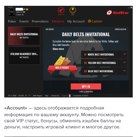
— здесь отображается подробная
«Account»
информация по вашему аккаунту. Можно посмотреть
свой VIP статус, бонусы, обменять кэшбек баллы на
деньги, настроить игровой клиент и многое другое.