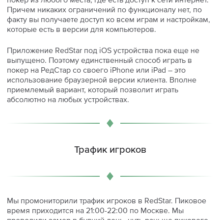
Причем никаких ограничений по функционалу нет, по
факту вы получаете доступ ко всем играм и настройкам,
которые есть в версии для компьютеров.
Приложение RedStar под iOS устройства пока еще не
выпущено. Поэтому единственный способ играть в
покер на РедСтар со своего iPhone или iPad – это
использование браузерной версии клиента. Вполне
приемлемый вариант, который позволит играть
абсолютно на любых устройствах.
Трафик игроков
Мы промониторили трафик игроков в RedStar. Пиковое
время приходится на 21:00-22:00 по Москве. Мы
проводили замер в будний день, чуть раньше пикового