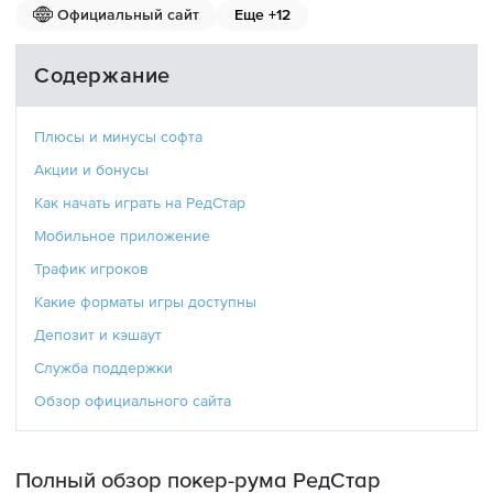
Официальный сайт
Еще +12
Содержание
Плюсы и минусы софта
Акции и бонусы
Как начать играть на РедСтар
Мобильное приложение
Трафик игроков
Какие форматы игры доступны
Депозит и кэшаут
Служба поддержки
Обзор официального сайта
Полный обзор покер-рума РедСтар