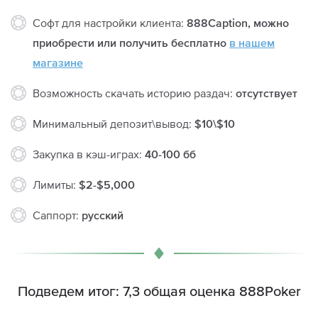
Софт для настройки клиента:
888Caption,
можно
приобрести или получить бесплатно
в нашем
магазине
Возможность скачать историю раздач:
отсутствует
Минимальный депозит\вывод:
$10\$10
Закупка в кэш-играх:
40-100 бб
Лимиты:
$
2-$5,000
Саппорт:
русский
Подведем итог: 7,3 общая оценка 888Poker