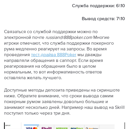
Служба поддержки: 6\10
Вывод средств: 7\10
Связаться со службой поддержки можно по
электронной почте
russian@888poker.com
Многие
игроки отмечают, что служба поддержки покерного
рума медленно реагирует на запросы. Во время
проведения
тест-драйва 888Poker
мы дважды
направляли обращения в саппорт. Если время
реагирования на обращения было в целом
нормальным, то вот информативность ответов
оставляла желать лучшего.
Доступные методы депозита приведены на скриншоте
ниже. Обратите внимание, что сроки вывода самим
покерным румом заявлены довольно большие и
занимают несколько дней. Например наш вывод на Skrill
поступил только через три дня.