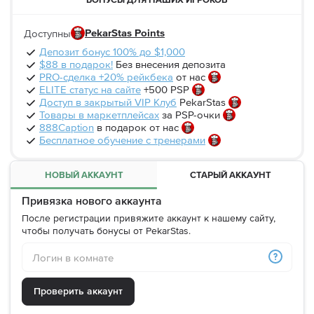
PekarStas Points
Доступны
Депозит бонус 100% до $1,000
$88 в подарок!
Без внесения депозита
PRO-сделка +20% рейкбека
от нас
ELITE статус на сайте
+500 PSP
Доступ в закрытый VIP Клуб
PekarStas
Товары в маркетплейсах
за PSP-очки
888Caption
в подарок от нас
Бесплатное обучение с тренерами
НОВЫЙ АККАУНТ
СТАРЫЙ АККАУНТ
Привязка нового аккаунта
После регистрации привяжите аккаунт к нашему сайту,
чтобы получать бонусы от PekarStas.
Проверить аккаунт