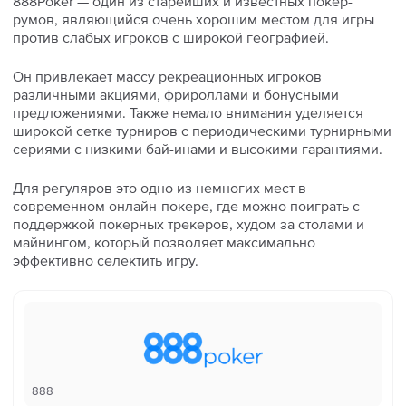
888Poker — один из старейших и известных покер-
румов, являющийся очень хорошим местом для игры
против слабых игроков с широкой географией.
Он привлекает массу рекреационных игроков
различными акциями, фрироллами и бонусными
предложениями. Также немало внимания уделяется
широкой сетке турниров с периодическими турнирными
сериями с низкими бай-инами и высокими гарантиями.
Для регуляров это одно из немногих мест в
современном онлайн-покере, где можно поиграть с
поддержкой покерных трекеров, худом за столами и
майнингом, который позволяет максимально
эффективно селектить игру.
888