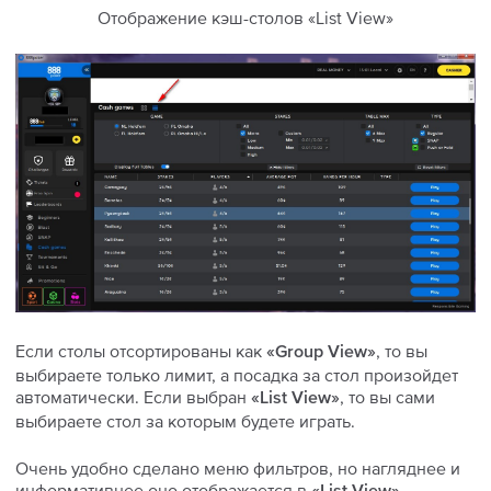
Отображение кэш-столов «List View»
Если столы отсортированы как
, то вы
«Group View»
выбираете только лимит, а посадка за стол произойдет
автоматически. Если выбран
, то вы сами
«List View»
выбираете стол за которым будете играть.
Очень удобно сделано меню фильтров, но нагляднее и
информативнее оно отображается в
.