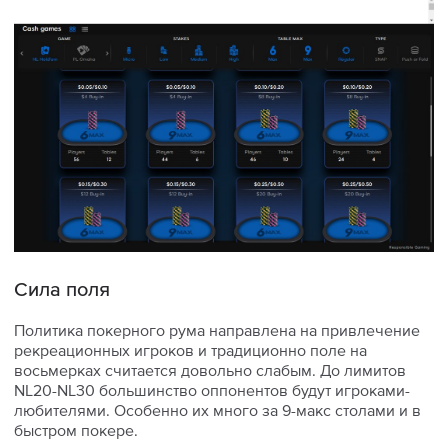
Сила поля
Политика покерного рума направлена на привлечение
рекреационных игроков и традиционно поле на
восьмерках считается довольно слабым. До лимитов
NL20-NL30 большинство оппонентов будут игроками-
любителями. Особенно их много за 9-макс столами и в
быстром покере.