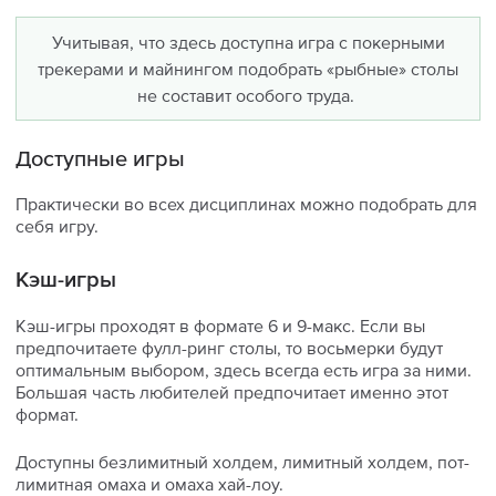
Учитывая, что здесь доступна игра с покерными
трекерами и майнингом подобрать «рыбные» столы
не составит особого труда.
Доступные игры
Практически во всех дисциплинах можно подобрать для
себя игру.
Кэш-игры
Кэш-игры проходят в формате 6 и 9-макс. Если вы
предпочитаете фулл-ринг столы, то восьмерки будут
оптимальным выбором, здесь всегда есть игра за ними.
Большая часть любителей предпочитает именно этот
формат.
Доступны безлимитный холдем, лимитный холдем, пот-
лимитная омаха и омаха хай-лоу.