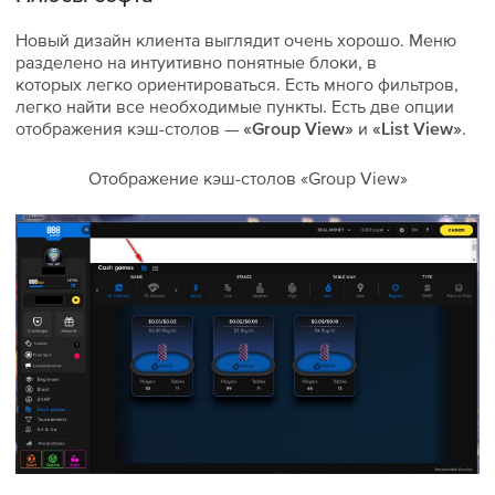
Новый дизайн клиента выглядит очень хорошо. Меню
разделено на интуитивно понятные блоки, в
которых легко ориентироваться. Есть много фильтров,
легко найти все необходимые пункты. Есть две опции
отображения кэш-столов —
и
.
«Group View»
«List View»
Отображение кэш-столов «Group View»