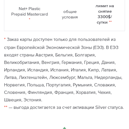
лимит на
Net+ Plastic
общие
снятие
Prepaid Mastercard
условия
3300$/
*
сутки
**
Заказ карты доступен только для пользователей из
*
стран Европейской Экономической Зоны (ЕЭЗ). В ЕЭЗ
входят страны Австрия, Бельгия, Болгария,
Великобритания, Венгрия, Германия, Греция, Дания,
Ирландия, Исландия, Испания, Италия, Кипр, Латвия,
Литва, Лихтенштейн, Люксембург, Мальта, Нидерланды,
Норвегия, Польша, Португалия, Румыния, Словакия,
Словения, Финляндия, Франция, Хорватия, Чехия,
Швеция, Эстония.
— выгода достигается за счет активации Silver статуса.
**