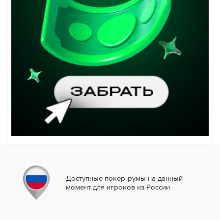
Доступные покер-румы на данный
момент для игроков из России