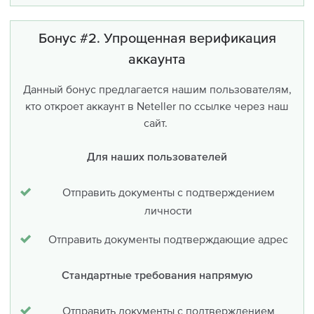
Бонус #2. Упрощенная верификация
аккаунта
Данный бонус предлагается нашим пользователям,
кто откроет аккаунт в Neteller по ссылке через наш
сайт.
Для наших пользователей
Отправить документы с подтверждением
личности
Отправить документы подтверждающие адрес
Стандартные требования напрямую
Отправить документы с подтверждением