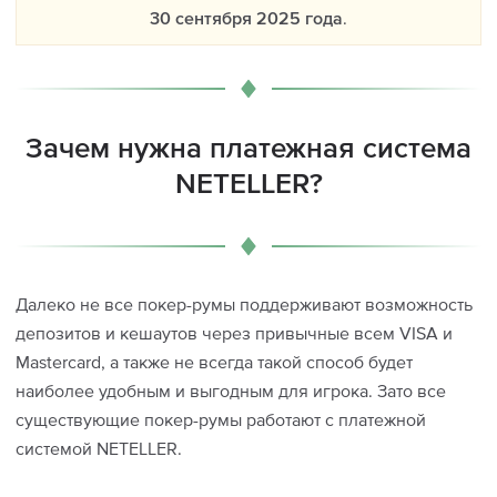
.
30 сентября 2025 года
Зачем нужна платежная система
NETELLER?
Далеко не все покер-румы поддерживают возможность
депозитов и кешаутов через привычные всем VISA и
Mastercard, а также не всегда такой способ будет
наиболее удобным и выгодным для игрока. Зато все
существующие покер-румы работают с платежной
системой NETELLER.