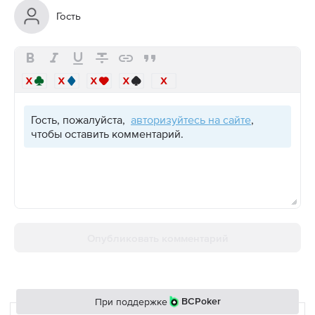
Гость
Гость, пожалуйста,
авторизуйтесь на сайте
,
чтобы оставить комментарий.
Опубликовать комментарий
При поддержке
BCPoker