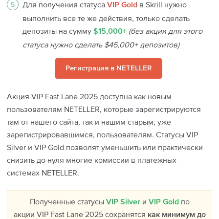
Для получения статуса
в Skrill нужно
VIP Gold
выполнить все те же действия, только сделать
депозиты на сумму
(без акции для этого
$15,000+
статуса нужно сделать $45,000+ депозитов)
Регистрация в NETELLER
Акция VIP Fast Lane 2025 доступна как новым
пользователям NETELLER, которые зарегистрируются
там от нашего сайта, так и нашим старым, уже
зарегистрировавшимся, пользователям. Статусы VIP
Silver и VIP Gold позволят уменьшить или практически
снизить до нуля многие комиссии в платежных
системах NETELLER.
Полученные статусы
и
по
VIP Silver
VIP Gold
акции VIP Fast Lane 2025 сохранятся
как минимум до