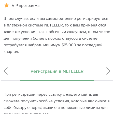
VIP-программа
В том случае, если вы самостоятельно регистрируетесь
в платежной системе NETELLER, то к вам применяются
такие же условия, как к обычным аккаунтам, в том числе
для получения более высоких статусов в системе
потребуется набрать минимум $
15,000 за последний
квартал.
Регистрация в NETELLER
При регистрации через ссылку с нашего сайта, вы
сможете получить особые условия, которые включают в
себя быструю верификацию и пониженные лимиты для