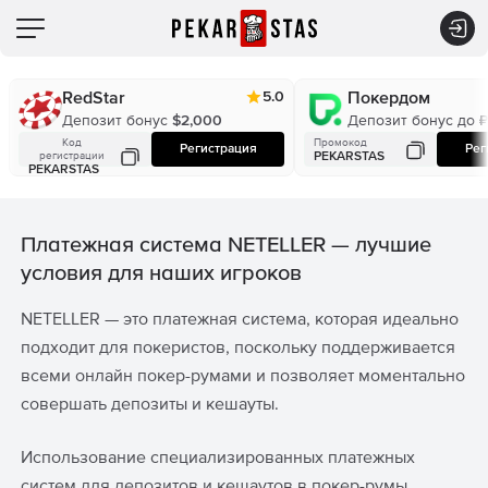
5.0
RedStar
Покердом
Депозит бонус
Депозит бонус до
$2,000
₽
ТРЕНАЖЕР
Ничего не найдено
Код
Промокод
Регистрация
Рег
регистрации
PEKARSTAS
PEKARSTAS
СЕРВИСЫ
Покер тренажеры
РЕГУЛЯРАМ
Платежная система NETELLER — лучшие
Обратите внимание
GTO Покер Тренажёр
условия для наших игроков
ОБУЧЕНИЕ
Обратите внимание
Симулятор покера - играйте бесплатно
NETELLER — это платежная система, которая идеально
VIP Клуб для игроков PekarStas
ПОЛЕЗНОЕ
подходит для покеристов, поскольку поддерживается
МТТ покер против AI-ботов
Для продвинутых
Рейкбек сделки
Рейкбек сделки для регуляров
всеми онлайн покер-румами и позволяет моментально
МАГАЗИН
PekarStas Points - за активную игру
Рекомендуем
совершать депозиты и кешауты.
VIP-Консьерж для игроков PekarStas
Библиотека стратегий покера
ВИДЕО
PekarStas Points доп. велью за игру
Обучающие видео от лучших игроков
Использование специализированных платежных
Полезные инструменты и сервисы
Бонусы и акции покер-румов
ClubGG, PokerBros и другие аппки с РБ до 65%
систем для депозитов и кешаутов в покер-румы,
ПОКЕР-РУМЫ