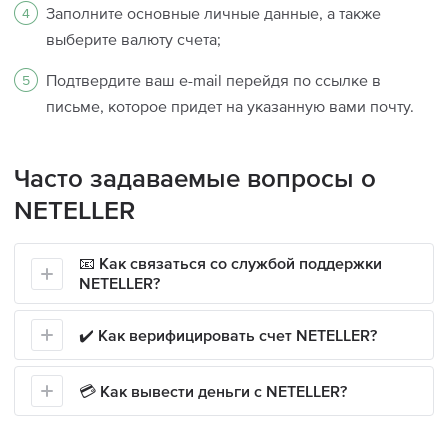
Заполните основные личные данные, а также
выберите валюту счета;
Подтвердите ваш e-mail перейдя по ссылке в
письме, которое придет на указанную вами почту.
Часто задаваемые вопросы о
NETELLER
📧 Как связаться со службой поддержки
NETELLER?
✔️ Как верифицировать счет NETELLER?
💳 Как вывести деньги с NETELLER?