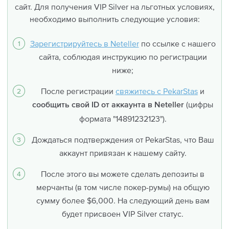
сайт. Для получения VIP Silver на льготных условиях,
необходимо выполнить следующие условия:
Зарегистрируйтесь в Neteller
по ссылке с нашего
сайта, соблюдая инструкцию по регистрации
ниже;
После регистрации
свяжитесь с PekarStas
и
(цифры
сообщить свой ID от аккаунта в Neteller
формата "14891232123").
Дождаться подтверждения от PekarStas, что Ваш
аккаунт привязан к нашему сайту.
После этого вы можете сделать депозиты в
мерчанты (в том числе покер-румы) на общую
сумму более $6,000. На следующий день вам
будет присвоен VIP Silver статус.