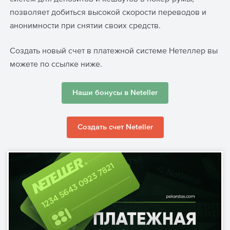
Эксклюзивные видео курсы
Лотереи и розыгрыши билетов
позволяет добиться высокой скорости переводов и
22 Покер калькулятора
Смотрите видео
ELITE статус за $30,000 рейка в год
Обучение с тренерами и бекинг фонды
анонимности при снятии своих средств.
PekarStasHUD v7.0 для HM3 и H2N (CASH/MTT)
Покер воды от PRO игроков
Библиотека и конструктор чартов
Анализ раздачи с экспертами
Мониторинг трафика покер-румов
Полезные сервисы и инструменты
Создать новый счет в платежной системе Нетеллер вы
Видео курсы на русском языке
Меню покер-румов
Академия покера
Платежные системы для онлайн покера
можете по ссылке ниже.
VIP-консьерж сервис для игроков
PekarTV - все турнирные серии и покер шоу
Агентская касса
Удобные лейауты
Рейтинг лучших покер-румов
Обучение для начинающих
Товары с маркетплейсов за PSP
Наши бонусы в Neteller
Бесплатный майнинг
Покер-румы для России
Полезные хабы
Школа покера от А до Я
Агентская касса
Калькуляторы и тулзы
Создать счет Neteller
Расписание фрироллов
Все про Hand2Note 4
Как научиться играть в покер
Бесплатный майнинг для NLHE/PLO
ClubGG, PPPoker, PokerBros...
Все про HoldemManager 3
Правила покера
100% Тест-драйвы покер-румов
Комбинации покера
Подобрать покер-рум
Покерные термины
Полезные гайды