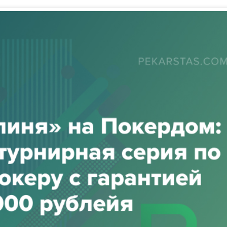
|
Стратегии покера
Кеш Холдем
Управление банкроллом или как не
разориться на пути к высоким лимитам
VIPclub
7 Август
Все последни