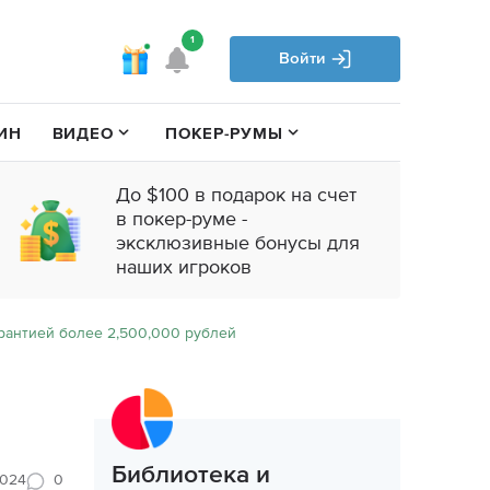
1
Войти
ИН
ВИДЕО
ПОКЕР-РУМЫ
До $100 в подарок на счет
в покер-руме -
эксклюзивные бонусы для
наших игроков
арантией более 2,500,000 рублей
Библиотека и
2024
0