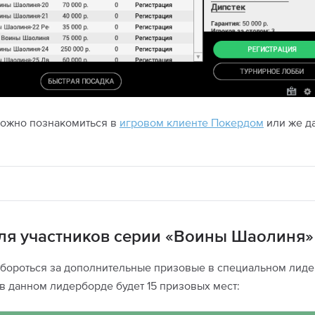
ожно познакомиться в
игровом клиенте Покердом
или же д
для участников серии «Воины Шаолиня»
обороться за дополнительные призовые в специальном лид
в данном лидерборде будет 15 призовых мест: