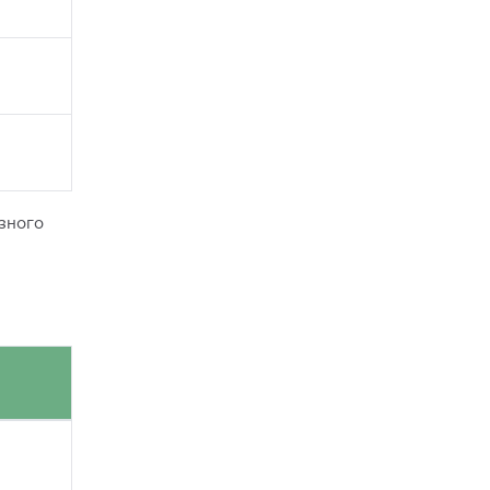
азного