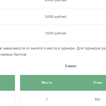
3,000 рублей
1,500 рублей
 зависимости от занятого места в турнире. Для турниров р
чаемых баллов:
3-макс
Место
Очки
1
100