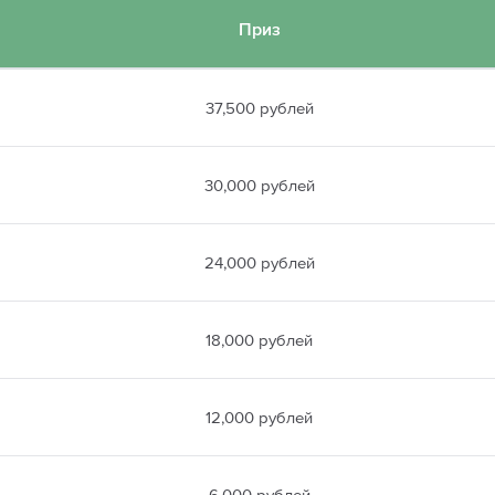
Приз
37,500 рублей
30,000 рублей
24,000 рублей
18,000 рублей
12,000 рублей
6,000 рублей