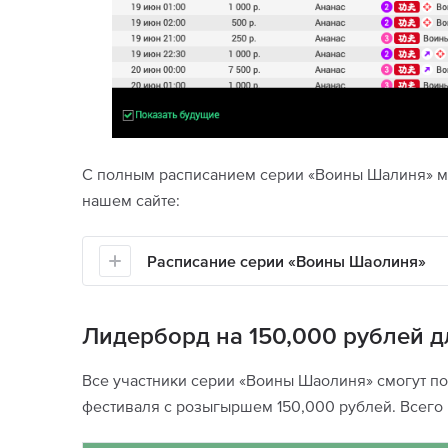
С полным расписанием серии «Воины Шалиня» м
нашем сайте:
Расписание серии «Воины Шаолиня»
Лидерборд на 150,000 рублей 
Все участники серии «Воины Шаолиня» смогут п
фестиваля с розыгыршем 150,000 рублей. Всего 