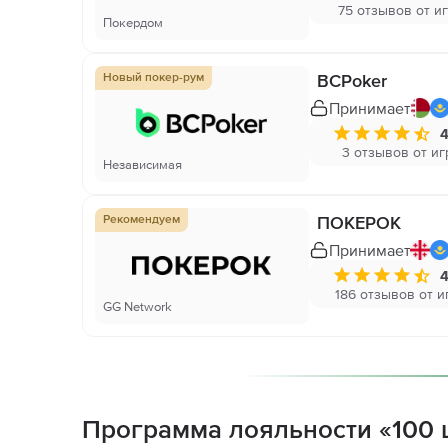
75 отзывов от и
Покердом
Новый покер-рум
BCPoker
Принимает
3 отзывов от иг
Независимая
Рекомендуем
ПОКЕРОК
Принимает
186 отзывов от и
GG Network
Программа лояльности «100 