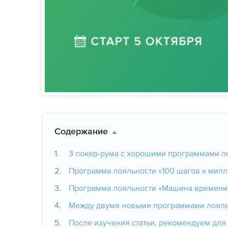
Содержание
3 покер-рума с хорошими программами л
Программа лояльности «100 шагов к мил
Программа лояльности «Машина времени
Между двумя новыми программами лояль
После изучения cтатьи, рекомендуем для