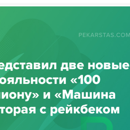
|
Стратегии покера
Кеш Холдем
Управление банкроллом или как не
разориться на пути к высоким лимитам
VIPclub
7 Август
Все последни