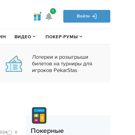
1
Войти
ИН
ВИДЕО
ПОКЕР-РУМЫ
Лотереи и розыгрыши
билетов на турниры для
игроков PekarStas
Покерные
2024
0