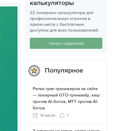
калькуляторы
22 покерных калькулятора для
профессиональных игроков в
|
Лучшее с YouTube
Кеш Холдем
GOLD
одном месте с бесплатным
доступом для всех пользователей.
Как адаптироваться к новым реалиям
покера в 2026 году
Узнать подробней
RunItOnce
3 Август
Популярное
е видео
Релиз трех тренажеров на сайте
— покерный GTO-тренажёр, кеш
против AI-ботов, МТТ против AI-
ботов
14 июля
1
3 ситуации на терне, когда нужно