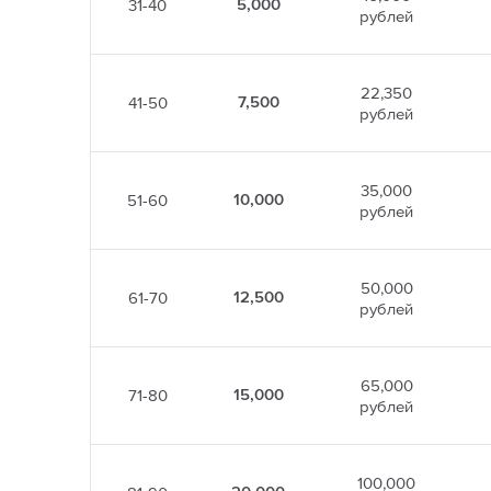
31-40
5,000
рублей
22,350
41-50
7,500
рублей
35,000
51-60
10,000
рублей
50,000
61-70
12,500
рублей
65,000
71-80
15,000
рублей
100,000