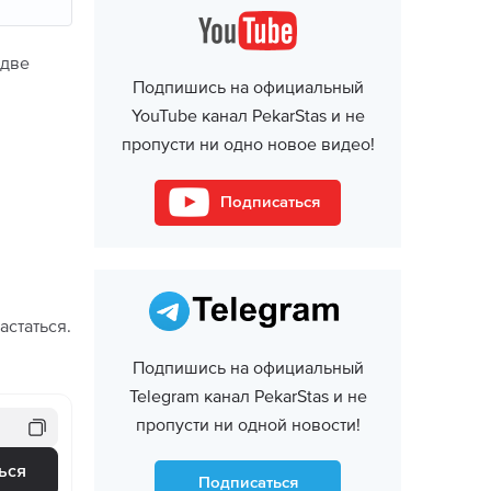
 две
Подпишись на официальный
YouTube канал PekarStas и не
пропусти ни одно новое видео!
Подписаться
астаться.
Подпишись на официальный
Telegram канал PekarStas и не
пропусти ни одной новости!
ься
Подписаться