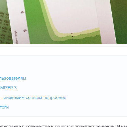
ользователям
CMIZER 3
 – знакомим со всем подробнее
тоги
внование в количестве и качестве принятых решений. И ка