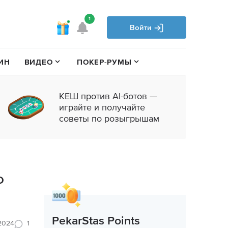
1
Войти
ИН
ВИДЕО
ПОКЕР-РУМЫ
КЕШ против AI-ботов —
играйте и получайте
советы по розыгрышам
о
PekarStas Points
2024
1