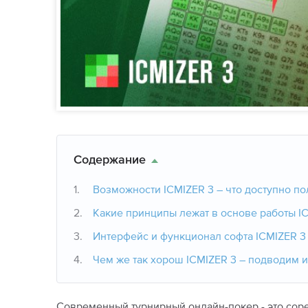
Содержание
Возможности ICMIZER 3 – что доступно п
Какие принципы лежат в основе работы I
Интерфейс и функционал софта ICMIZER 3
Чем же так хорош ICMIZER 3 – подводим и
Современный турнирный онлайн-покер - это соре