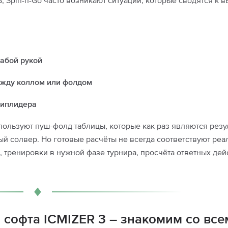
, Spin-n-Go часто возникают ситуации, которые сводятся к 
лабой рукой
ежду коллом или фолдом
чиплидера
пользуют пуш-фолд таблицы, которые как раз являются резу
й солвер. Но готовые расчёты не всегда соответствуют реа
, тренировки в нужной фазе турнира, просчёта ответных дей
софта ICMIZER 3 – знакомим со все