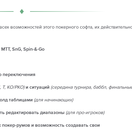
всех возможностей этого покерного софта, их действительн
МТТ, SnG, Spin-&-Go
го переключения
, T, KO/PKO)
(середина турнира, баббл, финальные
и ситуаций
(для начинающих)
олд таблицами
(для про-игроков)
сть редактировать диапазоны
 покер-румов и возможность создавать свои