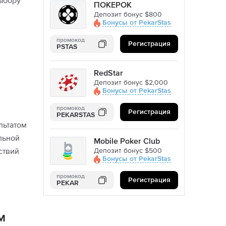
выбору
ПОКЕРОК
Депозит бонус $800
Бонусы от PekarStas
промокод
Регистрация
PSTAS
RedStar
Депозит бонус $2,000
Бонусы от PekarStas
промокод
Регистрация
PEKARSTAS
льтатом
льной
Mobile Poker Club
ствий
Депозит бонус $500
Бонусы от PekarStas
промокод
Регистрация
PEKAR
м