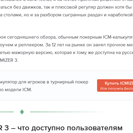
аться без движков, так и плюсовой регуляр должен хотя бы
а столами, но и за разбором сыгранных раздач и наработко
роя сегодняшнего обзора, обычным покерным ICM-калькуля
учем и реплеером. За 12 лет на рынке он занял прочное ме
ретью мажорную версию, которая к тому же доступна на рус
MIZER 3.
кулятор для игроков в турнирный покер
Купить ICMIZ
Или получить бесп
по модели ICM.
 3 – что доступно пользователям