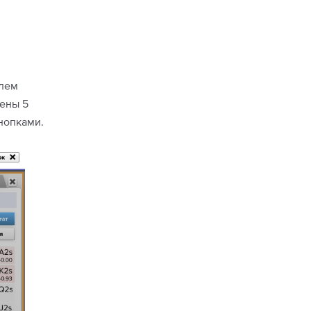
елем
ены 5
нопками.