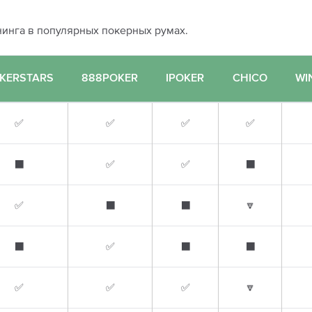
инга в популярных покерных румах.
KERSTARS
888POKER
IPOKER
CHICO
WI
✅
✅
✅
✅
⬛
✅
✅
⬛
✅
⬛
⬛
🔽
⬛
✅
⬛
⬛
✅
✅
✅
🔽