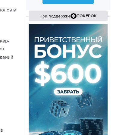
толов в
При поддержке
ПОКЕРОК
кер-
ет
ждений
 в