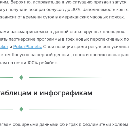
ким. Вероятно, исправить данную ситуацию призван запуск
гут получать возврат бонусов до 30%. Заполняемость кэш-с
зависит от времени суток в американских часовых поясах.
лами рассматриваемых в данной статье крупных площадок.
ять партнерские программы в трех новых перспективных по
Свои позиции среди регуляров усилива
oker
и
PokerPlanets.
четом бонусов на первый депозит, гонок и прочих вознагра
там на почти 100% рейкбек.
таблицам и инфографикам
гаем обширными данными об играх в безлимитный холдем