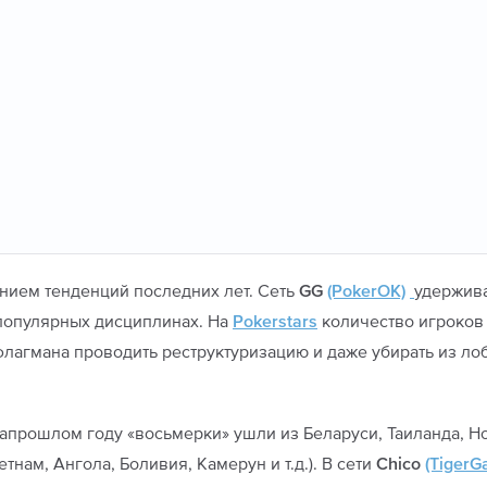
нием тенденций последних лет. Сеть
удержив
GG
(PokerOK)
популярных дисциплинах. На
количество игроков
Pokerstars
лагмана проводить реструктуризацию и даже убирать из ло
апрошлом году «восьмерки» ушли из Беларуси, Таиланда, Н
етнам, Ангола, Боливия, Камерун и т.д.). В сети
Chico
(TigerG