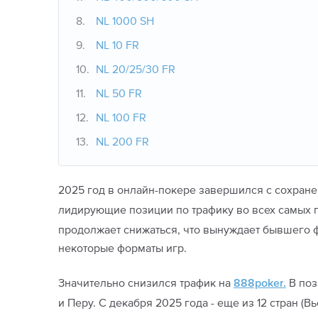
NL 1000 SH
NL 10 FR
NL 20/25/30 FR
NL 50 FR
NL 100 FR
NL 200 FR
2025 год в онлайн-покере завершился с сохране
лидирующие позиции по трафику во всех самых 
продолжает снижаться, что вынуждает бывшего ф
некоторые форматы игр.
Значительно снизился трафик на
В поз
888poker.
и Перу. С декабря 2025 года - еще из 12 стран (Вь