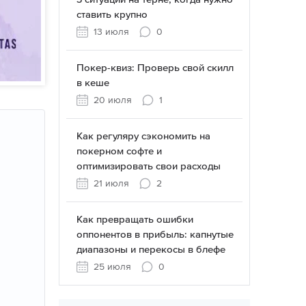
ставить крупно
13 июля
0
Покер-квиз: Проверь свой скилл
в кеше
20 июля
1
Как регуляру сэкономить на
покерном софте и
оптимизировать свои расходы
21 июля
2
Как превращать ошибки
оппонентов в прибыль: капнутые
диапазоны и перекосы в блефе
25 июля
0