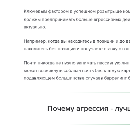
Ключевым фактором в успешном розыгрыше ком
должны предпринимать больше агрессивных дейс
актуально.
Например, когда вы находитесь в позиции и до ва
находитесь без позиции и получаете ставку от оп
Почти никогда не нужно занимать пассивную лини
может возникнуть соблазн взять бесплатную карт
подавляющем большинстве случаев баррелинг бу
Почему агрессия - лу