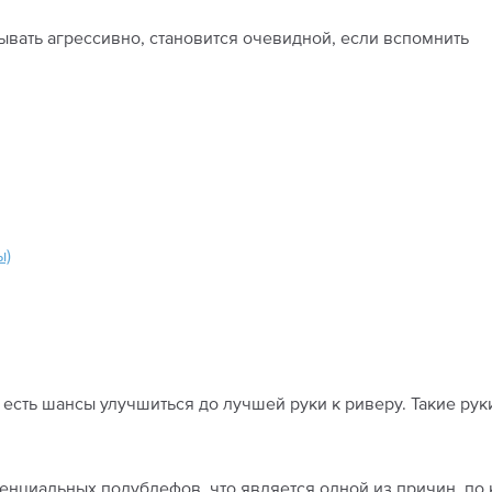
вать агрессивно, становится очевидной, если вспомнить
ы)
х есть шансы улучшиться до лучшей руки к риверу. Такие рук
енциальных полублефов, что является одной из причин, по 