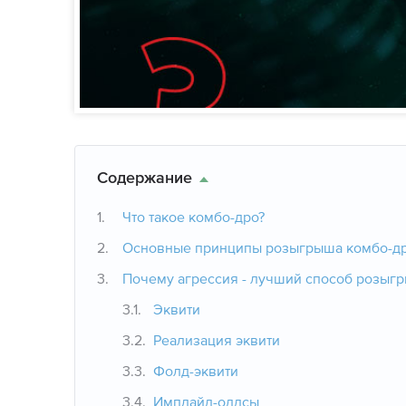
Содержание
Что такое комбо-дро?
Основные принципы розыгрыша комбо-д
Почему агрессия - лучший способ розыг
Эквити
Реализация эквити
Фолд-эквити
Имплайд-оддсы