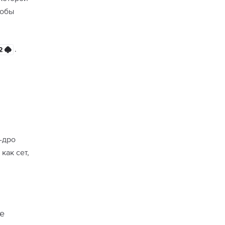
тобы
.
-дро
как сет,
те