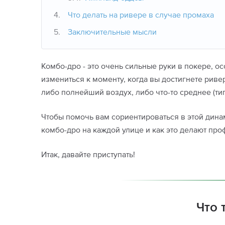
Что делать на ривере в случае промаха
Заключительные мысли
Комбо-дро - это очень сильные руки в покере, о
измениться к моменту, когда вы достигнете ривер
либо полнейший воздух, либо что-то среднее (тип
Чтобы помочь вам сориентироваться в этой дина
комбо-дро на каждой улице и как это делают пр
Итак, давайте приступать!
Что 