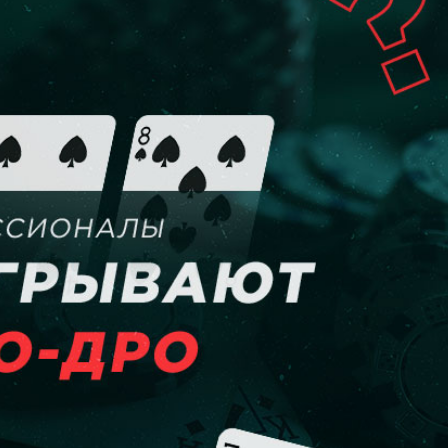
|
Стратегии покера
Кеш Холдем
Управление банкроллом или как не
разориться на пути к высоким лимитам
VIPclub
7 Август
Все последни