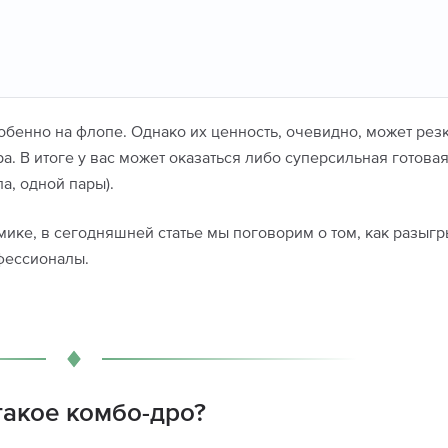
собенно на флопе. Однако их ценность, очевидно, может рез
а. В итоге у вас может оказаться либо суперсильная готовая
а, одной пары).
мике, в сегодняшней статье мы поговорим о том, как разыгр
офессионалы.
такое комбо-дро?