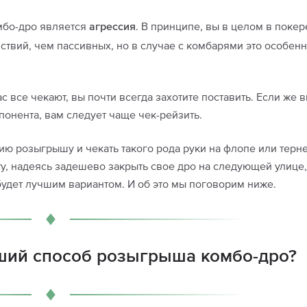
бо-дро является
. В принципе, вы в целом в покер
агрессия
твий, чем пассивных, но в случае с комбарями это особен
с все чекают, вы почти всегда захотите поставить. Если же 
понента, вам следует чаще чек-рейзить.
ю розыгрышу и чекать такого рода руки на флопе или терне
у, надеясь задешево закрыть свое дро на следующей улице,
дет лучшим вариантом. И об это мы поговорим ниже.
чший способ розыгрыша комбо-дро?