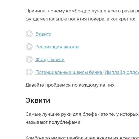
Причина, почему комбо-дро лучше всего разыгры
фундаментальные понятия покера, а конкретно:
Эквити
Реализация эквити
Фолд-эквити
Потенциальные шансы банка (Имплайд-оддс
Давайте пройдемся по каждому из них.
Эквити
Самые лучшие руки для блефа - это те, у которы
называют
.
полублефами
Комбо-дро имеют наибольшее эквити из всех пот