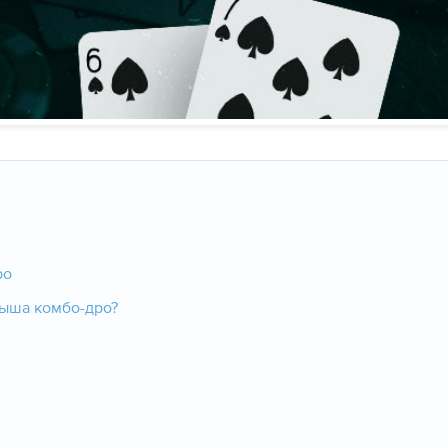
ро
рыша комбо-дро?