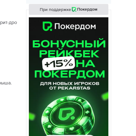
При поддержке
Покердом
трит-дро
рыша.