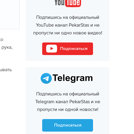
Подпишись на официальный
YouTube канал PekarStas и не
пропусти ни одно новое видео!
ко
 рука,
Подписаться
ывать
Подпишись на официальный
Telegram канал PekarStas и не
пропусти ни одной новости!
Подписаться