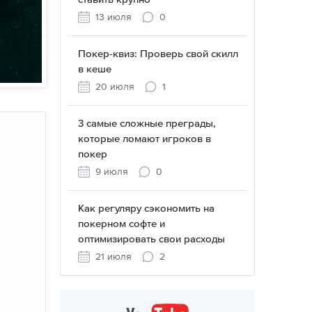
13 июля
0
Покер-квиз: Проверь свой скилл
в кеше
20 июля
1
3 самые сложные преграды,
которые ломают игроков в
покер
9 июля
0
Как регуляру сэкономить на
покерном софте и
оптимизировать свои расходы
21 июля
2