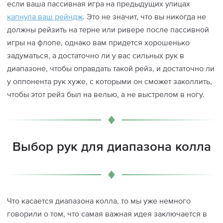
если ваша пассивная игра на предыдущих улицах
капнула ваш рейндж
. Это не значит, что вы никогда не
должны рейзить на терне или ривере после пассивной
игры на флопе, однако вам придется хорошенько
задуматься, а достаточно ли у вас сильных рук в
диапазоне, чтобы оправдать такой рейз, и достаточно ли
у оппонента рук хуже, с которыми он сможет заколлить,
чтобы этот рейз был на велью, а не выстрелом в ногу.
Выбор рук для диапазона колла
Что касается диапазона колла, то мы уже немного
говорили о том, что самая важная идея заключается в