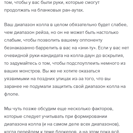
том, чтобы у вас были руки, которые смогут
продолжать на бланковых ран-аутах.
Ваш диапазон колла в целом обязательно будет слабее,
чем диапазон рейза, но он не может быть настолько
слабым, чтобы позволить вашему оппоненту
безнаказанно баррелить в вас на «эни-ту». Если у вас нет
очевидной руки-кандидата на колла-даун до вскрытия,
то задумайтесь о том, чтобы подслоуплеить немного из
ваших монстров. Вы же не хотите оказаться
уязвимыми на поздних улицах из-за того, что вы
заранее не подумали защитить свой диапазон колла на
флопе.
Мы чуть позже обсудим еще несколько факторов,
которые следует учитывать при формировании
диапазона колла (и на самом деле всех диапазонов),
когда перейдем к теме блокеров, а на этом пока всё.