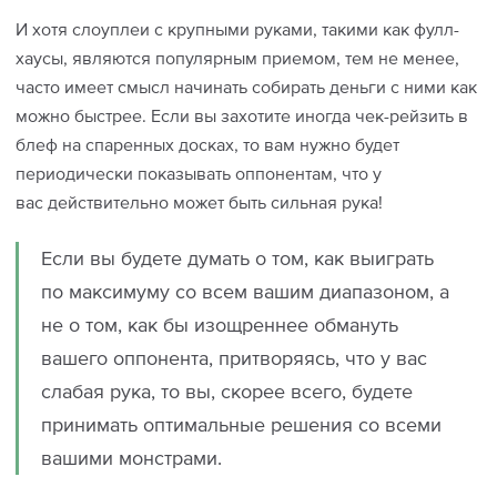
И хотя слоуплеи с крупными руками, такими как фулл-
хаусы, являются популярным приемом, тем не менее,
часто имеет смысл начинать собирать деньги с ними как
можно быстрее. Если вы захотите иногда чек-рейзить в
блеф на спаренных досках, то вам нужно будет
периодически показывать оппонентам, что у
вас действительно может быть сильная рука!
Если вы будете думать о том, как выиграть
по максимуму со всем вашим диапазоном, а
не о том, как бы изощреннее обмануть
вашего оппонента, притворяясь, что у вас
слабая рука, то вы, скорее всего, будете
принимать оптимальные решения со всеми
вашими монстрами.