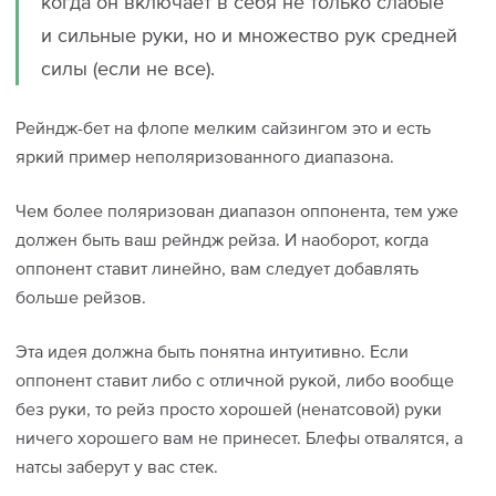
когда он включает в себя не только слабые
и сильные руки, но и множество рук средней
силы (если не все).
Рейндж-бет на флопе мелким сайзингом это и есть
яркий пример неполяризованного диапазона.
Чем более поляризован диапазон оппонента, тем уже
должен быть ваш рейндж рейза. И наоборот, когда
оппонент ставит линейно, вам следует добавлять
больше рейзов.
Эта идея должна быть понятна интуитивно. Если
оппонент ставит либо с отличной рукой, либо вообще
без руки, то рейз просто хорошей (ненатсовой) руки
ничего хорошего вам не принесет. Блефы отвалятся, а
натсы заберут у вас стек.