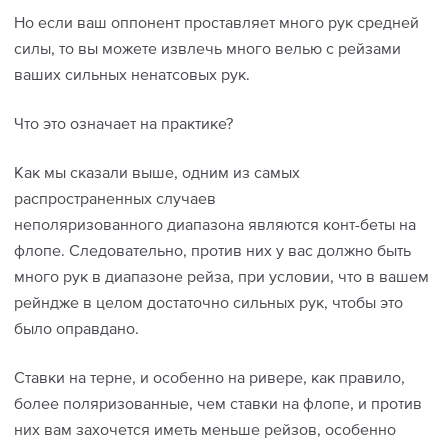
Но если ваш оппонент проставляет много рук средней
силы, то вы можете извлечь много велью с рейзами
ваших сильных ненатсовых рук.
Что это означает на практике?
Как мы сказали выше, одним из самых
распространенных случаев
неполяризованного диапазона являются конт-беты на
флопе. Следовательно, против них у вас должно быть
много рук в диапазоне рейза, при условии, что в вашем
рейндже в целом достаточно сильных рук, чтобы это
было оправдано.
Ставки на терне, и особенно на ривере, как правило,
более поляризованные, чем ставки на флопе, и против
них вам захочется иметь меньше рейзов, особенно