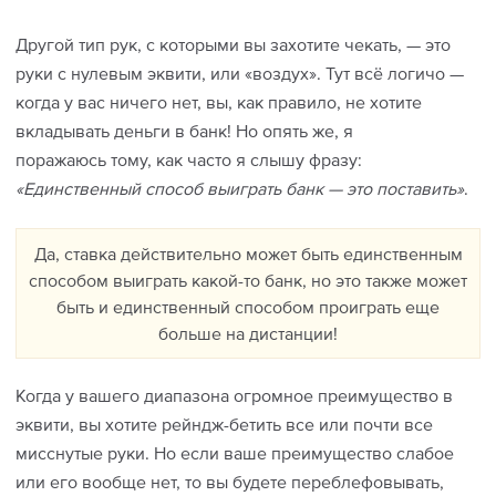
Другой тип рук, с которыми вы захотите чекать, — это
руки с нулевым эквити, или «воздух». Тут всё логичо —
когда у вас ничего нет, вы, как правило, не хотите
вкладывать деньги в банк! Но опять же, я
поражаюсь тому, как часто я слышу фразу:
«Единственный способ выиграть банк — это поставить»
.
Да, ставка действительно может быть единственным
способом выиграть какой-то банк, но это также может
быть и единственный способом проиграть еще
больше на дистанции!
Когда у вашего диапазона огромное преимущество в
эквити, вы хотите рейндж-бетить все или почти все
мисснутые руки. Но если ваше преимущество слабое
или его вообще нет, то вы будете переблефовывать,