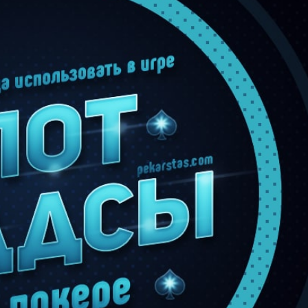
|
Стратегии покера
Кеш Холдем
Управление банкроллом или как не
разориться на пути к высоким лимитам
VIPclub
7 Август
Все последни