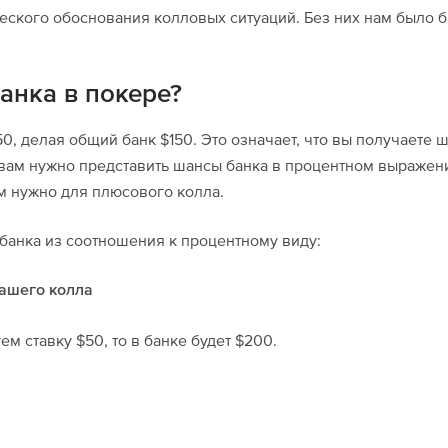
ческого обоснования колловых ситуаций. Без них нам было б
анка в покере?
50, делая общий банк $150. Это означает, что вы получаете 
е вам нужно представить шансы банка в процентном выражен
ам нужно для плюсового колла.
банка из соотношения к процентному виду:
нашего колла
м ставку $50, то в банке будет $200.