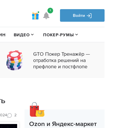
1
Войти
ИН
ВИДЕО
ПОКЕР-РУМЫ
GTO Покер Тренажёр —
отработка решений на
префлопе и постфлопе
ть
2024
2
Ozon и Яндекс-маркет