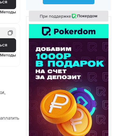
ься
Методы
При поддержке
Покердом
ься
Методы
и,
аплатить