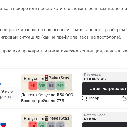
а в покере или просто хотите освежить ее в памяти, то эта
 они рассчитываются пошагово, и самое главное - разберем 
гровых ситуациях (как на префлопе, так и на постфлопе).
 практике проверить математические концепции, описанные
Промокод
Бонусы от
PekarStas
PEKARSTAS
+6
VIP
RB
PSP
Зарегистрироват
4.9
из 5
Депозит бонус до
₽50,000
гроков
Обзор
Возврат рейка до
77%
Referral Code
Бонусы от
PekarStas
PEKAR
+3
VIP
RB
PSP