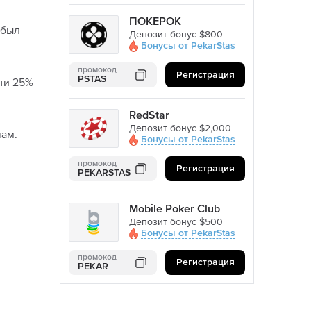
ПОКЕРОК
 был
Депозит бонус $800
Бонусы от PekarStas
промокод
Регистрация
PSTAS
эти 25%
RedStar
Депозит бонус $2,000
чам.
Бонусы от PekarStas
промокод
Регистрация
PEKARSTAS
Mobile Poker Club
Депозит бонус $500
Бонусы от PekarStas
промокод
Регистрация
PEKAR