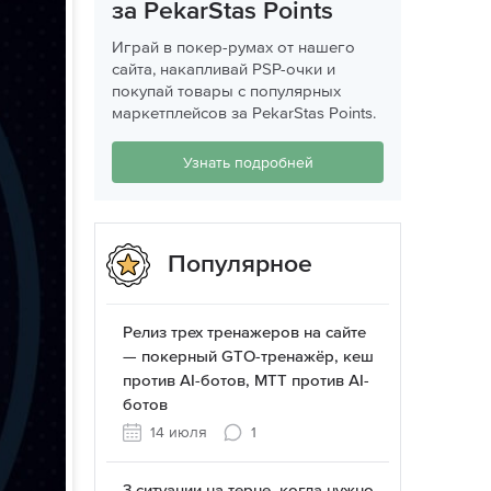
за PekarStas Points
Играй в покер-румах от нашего
сайта, накапливай PSP-очки и
|
Лучшее с YouTube
Кеш Холдем
GOLD
покупай товары с популярных
маркетплейсов за PekarStas Points.
Как адаптироваться к новым реалиям
покера в 2026 году
Узнать подробней
RunItOnce
3 Август
Популярное
е видео
Релиз трех тренажеров на сайте
— покерный GTO-тренажёр, кеш
против AI-ботов, МТТ против AI-
ботов
14 июля
1
3 ситуации на терне, когда нужно