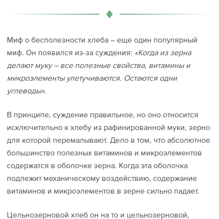
Миф о бесполезности хлеба – еще один популярный
миф. Он появился из-за суждения:
«Когда из зерна
делают муку – все полезные свойства, витамины и
микроэлементы улетучиваются. Остаются одни
углеводы»
.
В принципе, суждение правильное, но оно относится
исключительно к хлебу из рафинированной муки, зерно
для которой перемалывают. Дело в том, что абсолютное
большинство полезных витаминов и микроэлементов
содержатся в оболочке зерна. Когда эта оболочка
подлежит механическому воздействию, содержание
витаминов и микроэлементов в зерне сильно падает.
Цельнозерновой хлеб он на то и цельнозерновой,