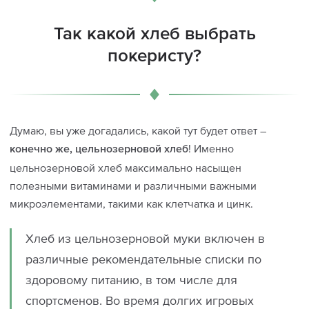
Так какой хлеб выбрать
покеристу?
Думаю, вы уже догадались, какой тут будет ответ –
! Именно
конечно же, цельнозерновой хлеб
цельнозерновой хлеб максимально насыщен
полезными витаминами и различными важными
микроэлементами, такими как клетчатка и цинк.
Хлеб из цельнозерновой муки включен в
различные рекомендательные списки по
здоровому питанию, в том числе для
спортсменов. Во время долгих игровых