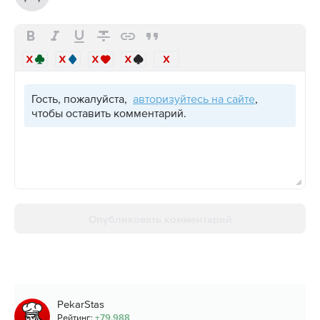
Гость, пожалуйста,
авторизуйтесь на сайте
,
чтобы оставить комментарий.
Опубликовать комментарий
PekarStas
Рейтинг:
+79,988