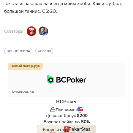
так эта игра стала навсегда моим хобби. Как и футбол,
большой теннис, CS:GO.
Соавторы
ДИСЦИПЛИНА
СОВЕТЫ
Новый покер-рум
Независимая
BCPoker
Принимает
Депозит бонус
$200
Возврат рейка до
50%
Бонусы от
PekarStas