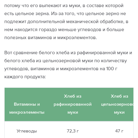
потому что его выпекают из муки, в составе которой
есть цельное зерна. Из-за того, что цельное зерно не
подлежит дополнительной механической обработке, в
нем находится гораздо меньше углеводов и больше
полезных витаминов и микроэлементов.
Вот сравнение белого хлеба из рафинированной муки и
белого хлеба из цельнозерновой муки по количеству
углеводов, витаминов и микроэлементов на 100 г
каждого продукта:
Хлеб из
Хлеб из
Витамины и
рафинированной
цельнозерновой
микроэлементы
муки
муки
Углеводы
72,3 г
47 г