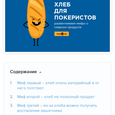
Эксклюзивные видео курсы
Лотереи и розыгрыши билетов
22 Покер калькулятора
Смотрите видео
ELITE статус за $30,000 рейка в год
Обучение с тренерами и бекинг фонды
PekarStasHUD v7.0 для HM3 и H2N (CASH/MTT)
Покер воды от PRO игроков
Библиотека и конструктор чартов
Анализ раздачи с экспертами
Мониторинг трафика покер-румов
Полезные сервисы и инструменты
Видео курсы на русском языке
Меню покер-румов
Академия покера
Платежные системы для онлайн покера
VIP-консьерж сервис для игроков
PekarTV - все турнирные серии и покер шоу
Агентская касса
Удобные лейауты
Рейтинг лучших покер-румов
Обучение для начинающих
Товары с маркетплейсов за PSP
Бесплатный майнинг
Покер-румы для России
Полезные хабы
Школа покера от А до Я
Агентская касса
Калькуляторы и тулзы
Расписание фрироллов
Все про Hand2Note 4
Как научиться играть в покер
Бесплатный майнинг для NLHE/PLO
Содержание
ClubGG, PPPoker, PokerBros...
Все про HoldemManager 3
Правила покера
Миф первый – хлеб очень калорийный и от
него толстеют
100% Тест-драйвы покер-румов
Комбинации покера
Миф второй – хлеб не полезный продукт
Подобрать покер-рум
Миф третий – из-за хлеба можно получить
Покерные термины
воспаление кишечника
Полезные гайды