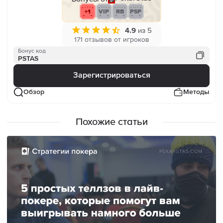
+1
VIP
RB
PSP
4.9
из 5
171 отзывов от игроков
Бонус код
PSTAS
Зарегистрироваться
Обзор
Методы
Похожие статьи