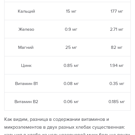
Кальций
15 мг
177 мг
Железо
0.9 мг
2.71 мг
Магний
25 мг
82 мг
Цинк
0.85 мг
1.94 мг
Витамин В1
0.08 мг
0.35 мг
Витамин В2
0.06 мг
0.185 мг
Как видим, разница в содержании витаминов и
микроэлементов в двух разных хлебах существенная:
кальция в хлебе из цельнозерновой муки больше почти