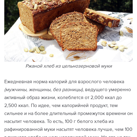
Ржаной хлеб из цельнозерновой муки
Ежедневная норма калорий для взрослого человека
(мужчины, женщины, без разницы)
, ведущего умеренно
активный образ жизни, колеблется от 2,000 ккал до
2,500 ккал. По идее, чем калорийней продукт, тем
сильнее и на более длительный промежуток времени он
насытит человека. То есть, 100 г белого хлеба из
рафинированной муки насытят человека лучше, чем 100