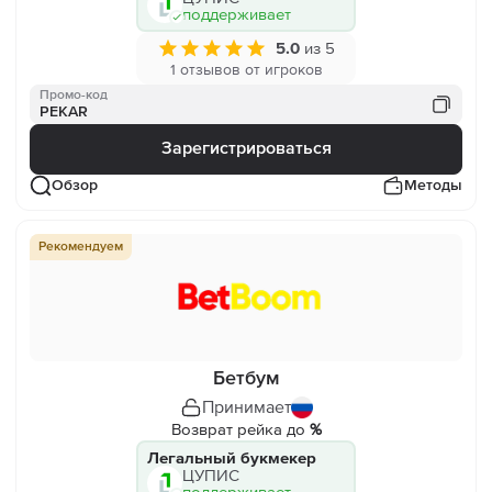
поддерживает
5.0
из 5
1 отзывов от игроков
Промо-код
PEKAR
Зарегистрироваться
Обзор
Методы
Рекомендуем
Бетбум
Принимает
Возврат рейка до
%
Легальный букмекер
ЦУПИС
поддерживает