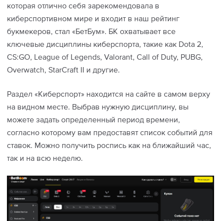
которая отлично себя зарекомендовала в
киберспортивном мире и входит в наш рейтинг
букмекеров, стал «БетБум». БК охватывает все
ключевые дисциплины киберспорта, такие как Dota 2,
CS:GO, League of Legends, Valorant, Call of Duty, PUBG,
Overwatch, StarCraft II и другие.
Раздел «Киберспорт» находится на сайте в самом верху
на видном месте. Выбрав нужную дисциплину, вы
можете задать определенный период времени,
согласно которому вам предоставят список событий для
ставок. Можно получить роспись как на ближайший час,
так и на всю неделю.