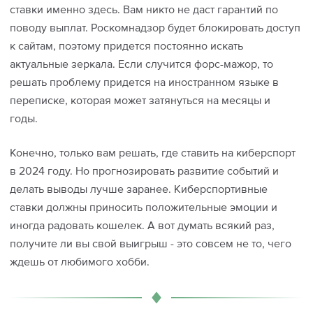
ставки именно здесь. Вам никто не даст гарантий по
поводу выплат. Роскомнадзор будет блокировать доступ
к сайтам, поэтому придется постоянно искать
актуальные зеркала. Если случится форс-мажор, то
решать проблему придется на иностранном языке в
переписке, которая может затянуться на месяцы и
годы.
Конечно, только вам решать, где ставить на киберспорт
в 2024 году. Но прогнозировать развитие событий и
делать выводы лучше заранее. Киберспортивные
ставки должны приносить положительные эмоции и
иногда радовать кошелек. А вот думать всякий раз,
получите ли вы свой выигрыш - это совсем не то, чего
ждешь от любимого хобби.