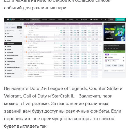
событий для различных пари.
Вы найдете Dota 2 и League of Legends, Counter-Strike и
Valorant, Call of Duty и StarCraft II... Заключать пари
можно в live-режиме. За выполнение различных
заданий вам будут доступны различные фрибеты. Если
перечислить все преимущества конторы, то список
будет выглядеть так.