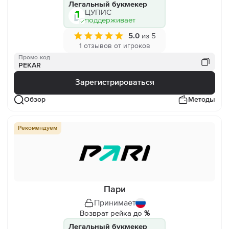
Легальный букмекер
ЦУПИС
поддерживает
5.0
из 5
1 отзывов от игроков
Промо-код
PEKAR
Зарегистрироваться
Обзор
Методы
Рекомендуем
Пари
Принимает
Возврат рейка до
%
Легальный букмекер