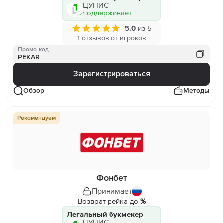
ЦУПИС
поддерживает
5.0
из 5
1 отзывов от игроков
Промо-код
PEKAR
Зарегистрироваться
Обзор
Методы
Рекомендуем
Фонбет
Принимает
Возврат рейка до
%
Легальный букмекер
ЦУПИС