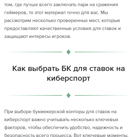
том, где лучше всего заключать пари на сражения
Вероятности в покере
геймеров, то этот материал точно для вас. Мы
Топ-15 покер софтов в 2026 году
рассмотрим несколько проверенных мест, которые
Коллекция книг на русском языке
предоставляют качественные условия для ставок и
Гайд по криптовалюте для покериста
защищают интересы игроков.
Делаем $500 на микролимитах
Как выбрать БК для ставок на
киберспорт
При выборе букмекерской конторы для ставок на
киберспорт важно учитывать несколько ключевых
факторов, чтобы обеспечить удобство, надежность и
безопасность всего процесса. Вот ключевые моменты,