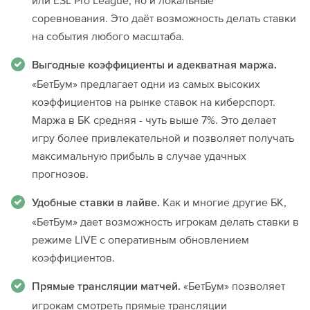
или ESL Pro League, но и локальные
соревнования. Это даёт возможность делать ставки
на события любого масштаба.
Выгодные коэффициенты и адекватная маржа.
«БетБум» предлагает одни из самых высоких
коэффициентов на рынке ставок на киберспорт.
Маржа в БК средняя - чуть выше 7%. Это делает
игру более привлекательной и позволяет получать
максимальную прибыль в случае удачных
прогнозов.
Как и многие другие БК,
Удобные ставки в лайве.
«БетБум» дает возможность игрокам делать ставки в
режиме LIVE с оперативным обновлением
коэффициентов.
«БетБум» позволяет
Прямые трансляции матчей.
игрокам смотреть прямые трансляции