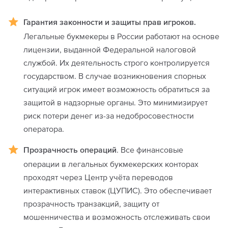
Гарантия законности и защиты прав игроков.
Легальные букмекеры в России работают на основе
лицензии, выданной Федеральной налоговой
службой. Их деятельность строго контролируется
государством. В случае возникновения спорных
ситуаций игрок имеет возможность обратиться за
защитой в надзорные органы. Это минимизирует
риск потери денег из-за недобросовестности
оператора.
. Все финансовые
Прозрачность операций
операции в легальных букмекерских конторах
проходят через Центр учёта переводов
интерактивных ставок (ЦУПИС). Это обеспечивает
прозрачность транзакций, защиту от
мошенничества и возможность отслеживать свои