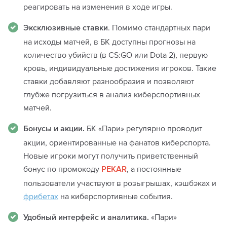
реагировать на изменения в ходе игры.
. Помимо стандартных пари
Эксклюзивные ставки
на исходы матчей, в БК доступны прогнозы на
количество убийств (в CS:GO или Dota 2), первую
кровь, индивидуальные достижения игроков. Такие
ставки добавляют разнообразия и позволяют
глубже погрузиться в анализ киберспортивных
матчей.
БК «Пари» регулярно проводит
Бонусы и акции.
акции, ориентированные на фанатов киберспорта.
Новые игроки могут получить приветственный
бонус по промокоду
, а постоянные
PEKAR
пользователи участвуют в розыгрышах, кэшбэках и
фрибетах
на киберспортивные события.
«Пари»
Удобный интерфейс и аналитика.