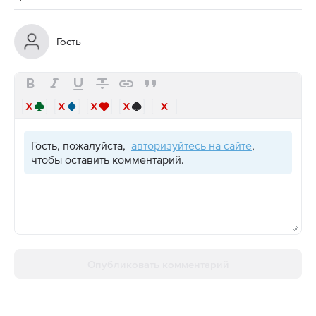
Гость
Гость, пожалуйста,
авторизуйтесь на сайте
,
чтобы оставить комментарий.
Опубликовать комментарий