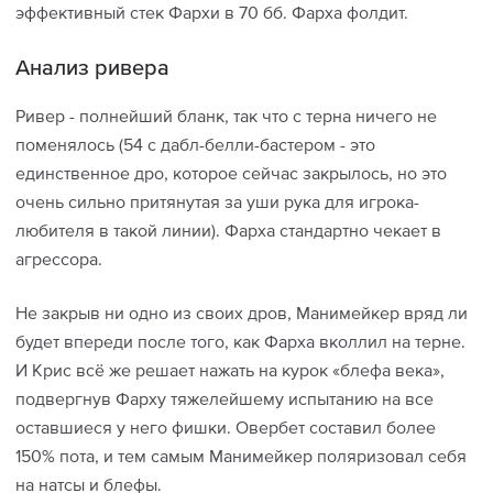
эффективный стек Фархи в 70 бб. Фарха фолдит.
Анализ ривера
Ривер - полнейший бланк, так что с терна ничего не
поменялось (54 с дабл-белли-бастером - это
единственное дро, которое сейчас закрылось, но это
очень сильно притянутая за уши рука для игрока-
любителя в такой линии). Фарха стандартно чекает в
агрессора.
Не закрыв ни одно из своих дров, Манимейкер вряд ли
будет впереди после того, как Фарха вколлил на терне.
И Крис всё же решает нажать на курок «блефа века»,
подвергнув Фарху тяжелейшему испытанию на все
оставшиеся у него фишки. Овербет составил более
150% пота, и тем самым Манимейкер поляризовал себя
на натсы и блефы.