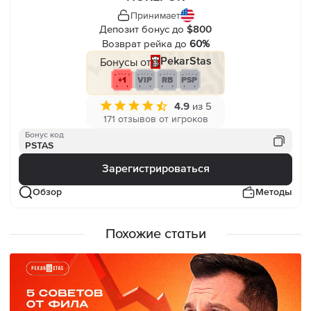
Принимает
Депозит бонус до
$800
Возврат рейка до
60%
Бонусы от
PekarStas
+1
VIP
RB
PSP
4.9
из 5
171 отзывов от игроков
Бонус код
PSTAS
Зарегистрироваться
Обзор
Методы
Похожие статьи