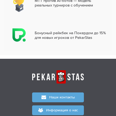
МТТ против AI-ботов — модель
реальных турниров с обучением
Бонусный рейкбек на Покердом до 15%
для новых игроков от PekarStas
Наши контакты
Информация о нас