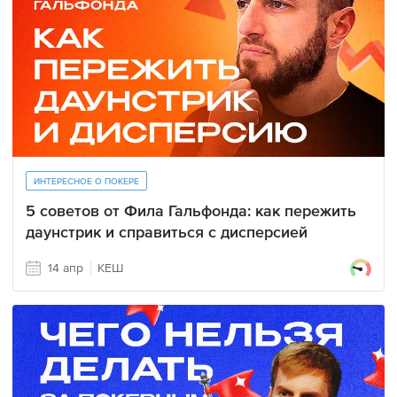
ИНТЕРЕСНОЕ О ПОКЕРЕ
5 советов от Фила Гальфонда: как пережить
даунстрик и справиться с дисперсией
14 апр
КЕШ