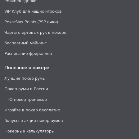
Рейкбек сделки
VIP Клуб для наших игроков
PekarStas Points (PSP-очки)
Чарты стартовых рук в покере
Бесплатный майнинг
Расписание фрироллов
Полезное о покере
Лучшие покер румы
Покер румы в России
ГТО покер тренажер
Играйте в покер бесплатно
Бонусы и акции покер-румов
Покерные калькуляторы