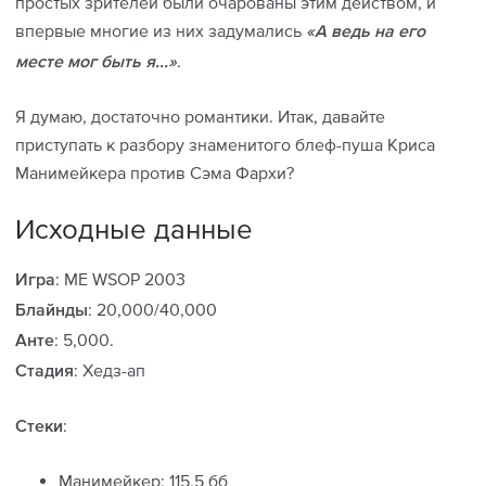
простых зрителей были очарованы этим действом, и
впервые многие из них задумались
«А ведь на его
.
месте мог быть я...»
Я думаю, достаточно романтики. Итак, давайте
приступать к разбору знаменитого блеф-пуша Криса
Манимейкера против Сэма Фархи?
Исходные данные
: ME WSOP 2003
Игра
: 20,000/40,000
Блайнды
: 5,000.
Анте
: Хедз-ап
Стадия
:
Стеки
Манимейкер: 115,5 бб