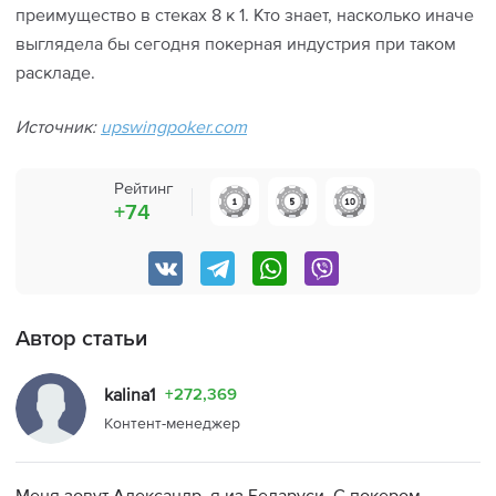
преимущество в стеках 8 к 1. Кто знает, насколько иначе
выглядела бы сегодня покерная индустрия при таком
раскладе.
Источник:
upswingpoker.com
Рейтинг
+74
0
0
0
0
Автор статьи
kalina1
+272,369
Контент-менеджер
Меня зовут Александр, я из Беларуси. С покером