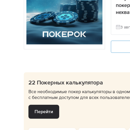
покер
нехва
3 авг
22 Покерных калькулятора
Все необходимые покер калькуляторы в одном
с бесплатным доступом для всех пользователе
Перейти