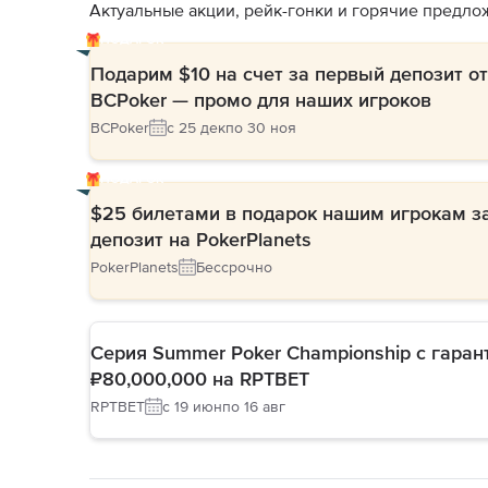
Актуальные акции, рейк-гонки и горячие предл
ПОДАРОК
ПОДАРОК
Подарим $10 на счет за первый депозит от
Подарим $10 на счет за первый депозит от
BCPoker — промо для наших игроков
BCPoker — промо для наших игроков
BCPoker
BCPoker
c 25 дек
c 25 дек
по 30 ноя
по 30 ноя
ПОДАРОК
ПОДАРОК
$25 билетами в подарок нашим игрокам з
Нашим игрокам дарим €25 мгновенно бон
депозит на PokerPlanets
за депозит на RedStar
PokerPlanets
RedStar
Бессрочно
Бессрочно
ПОДАРОК
Серия Summer Poker Championship с гаран
Эксклюзив от нас +₽1,000 мгновенно в по
₽80,000,000 на RPTBET
счет за депозит на Покердом
RPTBET
Покердом
c 19 июн
Бессрочно
по 16 авг