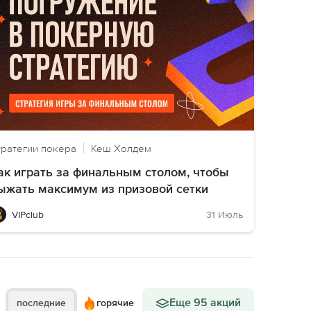
|
тратегии покера
Кеш Холдем
ак играть за финальным столом, чтобы
ыжать максимум из призовой сетки
VIPclub
31 Июль
Еще 95 акций
последние
горячие