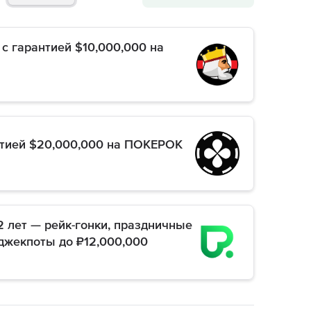
 с гарантией $10,000,000 на
озит +$20 на счет для наших
игрокам мы предлагаем топовые
антией $20,000,000 на ПОКЕРОК
ддержку 24/7
 лет — рейк-гонки, праздничные
 нашим игрокам за первый
джекпоты до ₽12,000,000