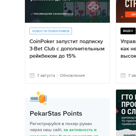
ВИДЕО
НОВОСТИ ПОКЕР-РУМОВ
CoinPoker запустит подписку
Управ
3-Bet Club с дополнительным
как н
рейкбеком до 15%
высо
7 августа
Обновления
7 а
PekarStas Points
Регистрируйся в покер-румах
через наш сайт,
за активность в
, вам