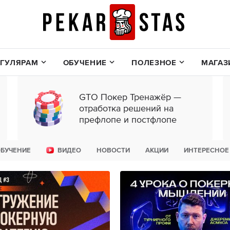
ЕГУЛЯРАМ
ОБУЧЕНИЕ
ПОЛЕЗНОЕ
МАГАЗ
GTO Покер Тренажёр —
отработка решений на
префлопе и постфлопе
БУЧЕНИЕ
ВИДЕО
НОВОСТИ
АКЦИИ
ИНТЕРЕСНОЕ