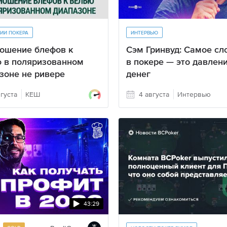
ГИИ ПОКЕРА
ИНТЕРВЬЮ
ошение блефов к
Сэм Гринвуд: Самое сл
 в поляризованном
в покере — это давлен
зоне не ривере
денег
вгуста
КЕШ
4 августа
Интервью
43:29