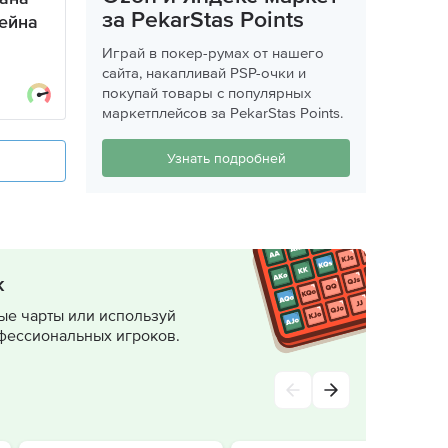
за PekarStas Points
тейна
Играй в покер-румах от нашего
сайта, накапливай PSP-очки и
покупай товары с популярных
маркетплейсов за PekarStas Points.
Узнать подробней
к
ые чарты или используй
офессиональных игроков.